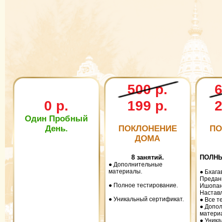
500 р.
6
0 р.
199 р.
2
Один Пробный
День.
ПОКЛОНЕНИЕ
ПО
ДОМА
8 занятий.
ПОЛНЫ
● Дополнительные
материалы.
● Бхага
Предан
● Полное тестирование.
Ишопан
Настав
● Уникальный сертификат.
● Все т
● Допо
матери
● Уник