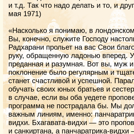
и т.д. Так что надо делать и то, и д
мая 1971)
«Насколько я понимаю, в лондонском
Вы, конечно, служите Господу настол
Радхарани прольет на вас Свои благ
руку, обращенную ладонью вперед. У
преданная и разумная. Вот вы, муж и
поклонение было регулярным и тщат
станет счастливой и успешной. Пара
обучать своих юных братьев и сесте
в случае, если вы оба уедете пропов
программа не пострадала бы. Мы до
важным линиям, именно: панчаратрик
видхи. Бхагавата-видхи — это пропо
и санкиртана, а панчаратрика-видхи