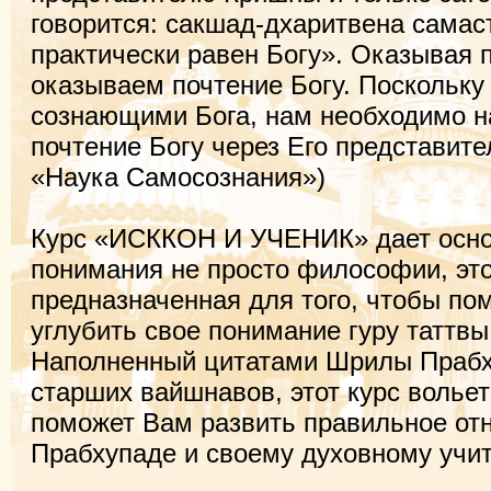
говорится: сакшад-дхаритвена самас
практически равен Богу». Оказывая п
оказываем почтение Богу. Поскольку
сознающими Бога, нам необходимо н
почтение Богу через Его представит
«Наука Самосознания»)
Курс «ИСККОН И УЧЕНИК» дает осно
понимания не просто философии, эт
предназначенная для того, чтобы п
углубить свое понимание гуру таттвы
Наполненный цитатами Шрилы Прабх
старших вайшнавов, этот курс вольет
поможет Вам развить правильное от
Прабхупаде и своему духовному учи