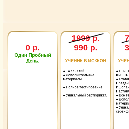
1999 р.
7
0 р.
990 р.
3
Один Пробный
День.
УЧЕНИК В ИСККОН
УЧЕ
● 14 занятий
● ПОЛН
● Дополнительные
ШАСТР
материалы.
● Бхага
Предан
● Полное тестирование.
Ишопан
Настав
● Уникальный сертификат.
● Все т
● Допо
матери
● Уник
сертиф