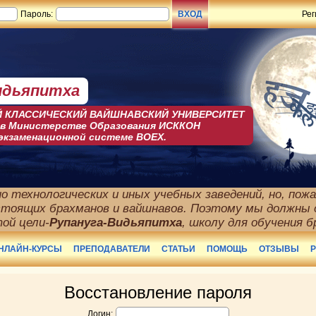
Пароль:
Рег
идьяпитха
 КЛАСCИЧЕСКИЙ ВАЙШНАВСКИЙ УНИВЕРСИТЕТ
 в Министерстве Образования ИСККОН
 экзаменационной системе BOEX.
о технологических и иных учебных заведений, но, пожал
стоящих брахманов и вайшнавов. Поэтому мы должны 
той цели-
Рупануга-Видьяпитха
, школу для обучения б
Восстановление пароля
Логин: