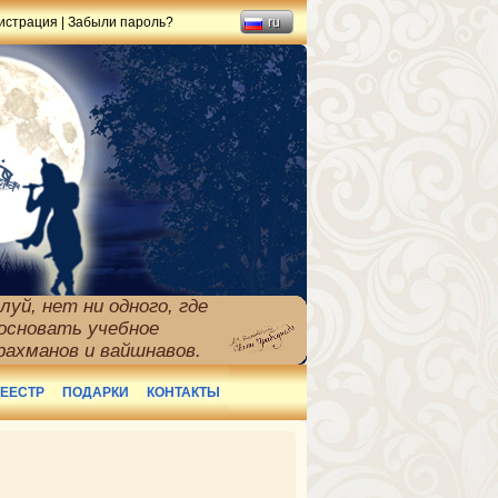
истрация
|
Забыли пароль?
ru
уй, нет ни одного, где
основать учебное
рахманов и вайшнавов.