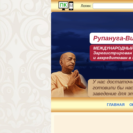
Логин:
Рупануга-В
МЕЖДУНАРОДНЫЙ
Зарегистрирован
и аккредитован в
У нас достаточн
готовили бы на
заведение для э